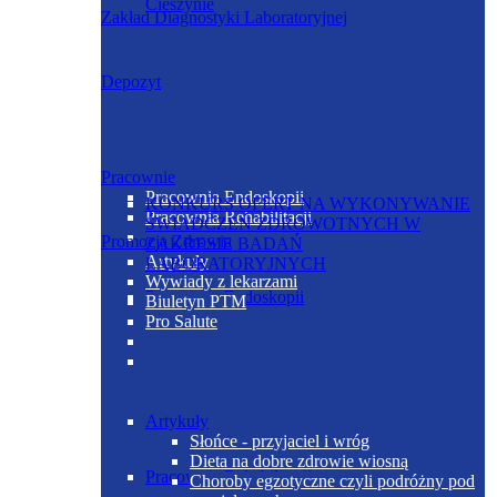
Cieszynie
Zakład Diagnostyki Laboratoryjnej
Depozyt
Pracownie
Pracownia Endoskopii
KONKURS OFERT NA WYKONYWANIE
Pracownia Rehabilitacji
ŚWIADCZEŃ ZDROWOTNYCH W
Promocja Zdrowia
ZAKRESIE BADAŃ
Artykuły
LABORATORYJNYCH
Wywiady z lekarzami
Pracownia Endoskopii
Biuletyn PTM
Pro Salute
Artykuły
Słońce - przyjaciel i wróg
Dieta na dobre zdrowie wiosną
Pracownia Rehabilitacji
Choroby egzotyczne czyli podróżny pod