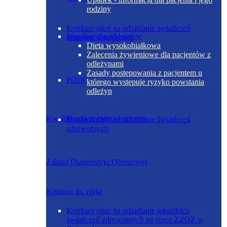
rodziny
Konkurs ofert na udzielanie świadczeń
Wspólne dla oddziałów
patomorfologicznych
Dieta wysokobiałkowa
Zalecenia żywieniowe dla pacjentów z
odleżynami
Zasady postępowania z pacjentem u
PODODDZIAŁ NEONATOLOGICZNY
którego występuje ryzyko powstania
odleżyn
Kwalifikacja anestezjologiczna
Konkurs ofert na udzielanie świadczeń
zdrowotnych
Zakład Diagnostyki Obrazowej
Komisja ds. etyki
Konkurs ofert na udzielanie lekarskich
świadczeń zdrowotnych na rzecz ZZOZ w