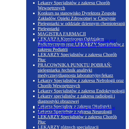
Lekarzy Specjalistów z zakresu Chorób
Wewnętrznych
Konkurs na stanowisko Dyrektora Zespołu
Zakładów Opieki Zdrowotnej w Cieszynie
Pielęgniarki w oddziale dziennym chemioterapii
Pielęgniarki
MAGISTRA FARMACJI
LEKARZA Kierującego Oddziałem
Prawidłowe przygotowanie do badania usg
Pediatrycznym oraz LEKARZY Specjalistów z
układu moczowego z oceną zalegania moczu
zakresu Pediatrii
LEKARZY Specjalistów z zakresu Chorób
Płuc
PRACOWNIKA PUNKTU POBRAŃ:
pielęgniarka /technik analityki
medycznej/diagnosta laboratoryjny/lekarz
Lekarzy Specjalistów z zakresu Nefrologii oraz
Chorób Wewnętrznych
Lekarzy Specjalistów z zakresu Endokrynologii
Lekarzy specjalistów z zakresu radiologii i
diagnostyki obrazowej
Lekarza Specjalistę z zakresu Okulistyki
Przygotowanie do badania kolonoskopii w
Lekarza Specjalistę z zakresu Neurologii
tomografii komputerowej
LEKARZY Specjalistów z zakresu Chorób
Płuc
LEKARZY różnych specjalizacji