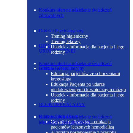
Konkurs ofert na udzielanie świadczeń
zdrowotnych
Oddział Psychiatryczny
Trening higieniczny
Trening lekowy
ODDZIAŁ UROLOGII I ONKOLOGII
Upadek - informacja dla pacjenta i jego
UROLOGICZNEJ
rodziny
Konkurs ofert na udzielanie świadczeń
Oddział Rehabilitacyjny
zdrowotnych
Edukacja pacjentów ze schorzeniami
kręgosłupa
Edukacja Pacjenta po udarze
niedokrwiennym i krwotocznym mózgu
Upadek - informacja dla pacjenta i jego
rodziny
BLOK OPERACYJNY
Oddział Stacji Dializ
Konkurs ofert na udzielanie świadczeń
Cewniki dializacyjne - edukacja
lekarskich i pielęgniarskich
pacjentów leczonych hemodializą
Algorytm postępowania z przetoką