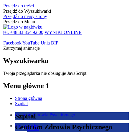
Przejdź do treści
Przejdź do Wyszukiwarki
Przejdź do mapy strony
Przejdź do Menu
tel. +48 33 854 92 00
WYNIKI ONLINE
Facebook
YouTube
Unia
BIP
Zatrzymaj animacje
Wyszukiwarka
Twoja przeglądarka nie obsługuje JavaScript
Menu główne 1
Strona główna
Szpital
Szpital
Centrum Zdrowia Psychicznego
Centrum Zdrowia Psychicznego
Strefa Pacjenta
O Nas