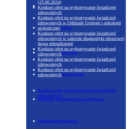
(25.06.2024)
Poradnia diabetologiczna
Konkurs ofert na wykonywanie świadczeń
zdrowotnych
Konkurs ofert na wykonywanie świadczeń
zdrowotnych w Oddziale Urologii i onkologii
Dieta podstawowa
urologicznej
Konkurs ofert na wykonywanie świadczeń
zdrowotnych w zakresie diagnostyki obrazowej
drogą teleradiologii
Konkurs ofert na wykonywanie świadczeń
Poradnia geriatryczna
zdrowotnych
Konkurs ofert na wykonywanie świadczeń
zdrowotnych
Konkurs ofert na wykonywanie świadczeń
Dieta ubogoenergetyczna
zdrowotnych
Konkurs ofert na wykonywanie świadczeń
zdrowotnych
Poradnia ginekologiczno-położnicza
Dieta ubogoresztkowa