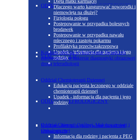
Dieta matki karmiącej
ODDZIAŁ CHORÓB WEWNĘTRZNYCH
Dlaczego warto kangurować noworodki i
niemowlęta na dłużej?
Fizjologia połogu
Postępowanie w przypadku bolesnych
brodawek
Postępowanie w przypadku nawału
mlecznego i zastoju pokarmu
Profilaktyka przeciwzakrzepowa
Upadek - informacja dla pacjenta i jego
Konkurs ofert na wykonywanie świadczeń
STACJA DIALIZ
rodziny
zdrowotnych w zakresie diagnostyki obrazowej
drogą teleradiologii
Oddział Chemioterapii Dziennej
Edukacja pacjenta leczonego w oddziale
chemioterapii dziennej
Upadek - informacja dla pacjenta i jego
ODDZIAŁ NEFROLOGICZNY
rodziny
Oddział Chirurgii Ogólnej, Małoinwazyjnej i
Konkurs ofert na wykonywanie świadczeń
Onkologicznej
zdrowotnych
Informacja dla rodziny i pacjenta z PEG