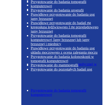
Poradnia otolaryngologiczna
Przygotowanie do badania tomografii
komputerowej
Przygotowanie do badania urografii
Prawidłowe przygotowanie do badania usg
jamy brzusznej
Prawidłowe przygotowanie do badań rtg
Poradnia chirurgii ogólnej w Skoczowie
kręgosłupa lędźwiowego I rtg przeglądowego
jamy brzusznej
Przygotowanie do badania tomografii
komputerowej Jamy brzusznej lub jamy
brzusznej i miednicy
Prawidłowe przygotowanie do badania usg
układu moczowego z oceną zalegania moczu
Przygotowanie do badania kolonoskopii w
tomografii komputerowej
Poradnia chirurgii urazowo-ortopedycznej w
Przygotowanie do mammografii
Skoczowie
Przygotowanie do pozostałych badań usg
Przygotowanie do badania tomografii
komputerowej