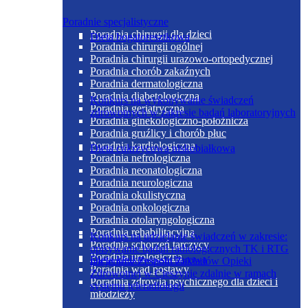
Poradnie specjalistyczne
Poradnia chirurgii dla dzieci
Dieta bogatoresztkowa
Poradnia chirurgii ogólnej
Poradnia chirurgii urazowo-ortopedycznej
Poradnia chorób zakaźnych
Poradnia dermatologiczna
Poradnia diabetologiczna
Konkurs na wykonywanie świadczeń
Poradnia geriatryczna
zdrowotnych w zakresie badań laboratoryjnych
Poradnia ginekologiczno-położnicza
Poradnia gruźlicy i chorób płuc
Poradnia kardiologiczna
Dieta cukrzycowa niskobiałkowa
Poradnia nefrologiczna
Poradnia neonatologiczna
Poradnia neurologiczna
Poradnia okulistyczna
Poradnia onkologiczna
Poradnia otolaryngologiczna
Poradnia rehabilitacyjna
Konkurs na udzielanie świadczeń w zakresie:
Poradnia schorzeń tarczycy
opisywanie badań radiologicznych TK i RTG
Poradnia urologiczna
Dieta kleikowo-sucharowa
pacjentów Zespołu Zakładów Opieki
Poradnia wad postawy
Zdrowotnej w Cieszynie zdalnie w ramach
Poradnia zdrowia psychicznego dla dzieci i
systemu teleradiologii
młodzieży