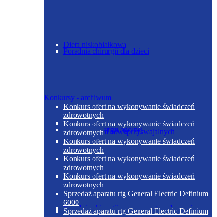
Dieta niskobiałkowa
Poradnia chirurgii dla dzieci
Konkursy - archiwum
Konkurs ofert na wykonywanie świadczeń
zdrowotnych
Dieta niskoelektrolitowa normobiałkowa z
Konkurs ofert na wykonywanie świadczeń
Poradnia chirurgii ogólnej
ograniczeniem łatwoprzyswajalnych
zdrowotnych
węglowodanów
Konkurs ofert na wykonywanie świadczeń
zdrowotnych
Konkurs ofert na wykonywanie świadczeń
zdrowotnych
Konkurs ofert na wykonywanie świadczeń
zdrowotnych
Sprzedaż aparatu rtg General Electric Definium
6000
Poradnia chirurgii urazowo-ortopedycznej
Sprzedaż aparatu rtg General Electric Definium