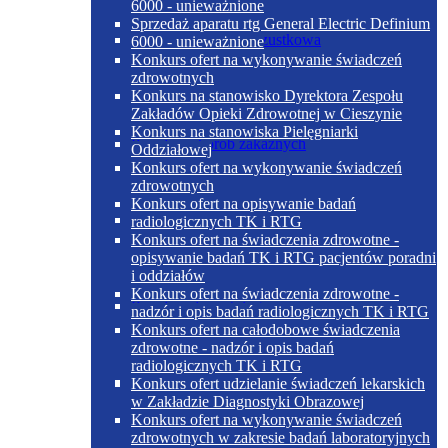
6000 - unieważnione
Sprzedaż aparatu rtg General Electric Definium
Dieta cukrzycowo-trzustkowa
6000 - unieważnione
Konkurs ofert na wykonywanie świadczeń
zdrowotnych
Konkurs na stanowisko Dyrektora Zespołu
Zakładów Opieki Zdrowotnej w Cieszynie
Konkurs na stanowiska Pielęgniarki
Poradnia chorób zakaźnych
Oddziałowej
Konkurs ofert na wykonywanie świadczeń
zdrowotnych
Konkurs ofert na opisywanie badań
Dieta papkowata
radiologicznych TK i RTG
Konkurs ofert na świadczenia zdrowotne -
opisywanie badań TK i RTG pacjentów poradni
i oddziałów
Konkurs ofert na świadczenia zdrowotne -
Poradnia dermatologiczna
nadzór i opis badań radiologicznych TK i RTG
Konkurs ofert na całodobowe świadczenia
zdrowotne - nadzór i opis badań
radiologicznych TK i RTG
Dieta płynna
Konkurs ofert udzielanie świadczeń lekarskich
w Zakładzie Diagnostyki Obrazowej
Konkurs ofert na wykonywanie świadczeń
zdrowotnych w zakresie badań laboratoryjnych