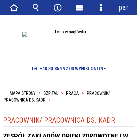
panel
Strona
Wyszukiwarka
Narzędzia
Menu
Menu
główna
główne
szczegółowe
tel. +48 33 854 92 00
WYNIKI ONLINE
MAPA STRONY
SZPITAL
PRACA
PRACOWNIK/
PRACOWNICA DS. KADR
PRACOWNIK/ PRACOWNICA DS. KADR
ZESPÓŁ ZAKŁADÓW OPIEKI ZDROWOTNEJ W