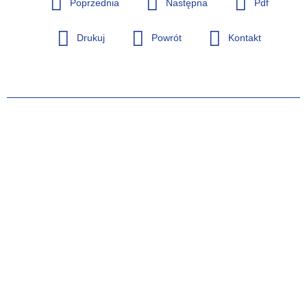
Poprzednia
Następna
Pdf
Drukuj
Powrót
Kontakt