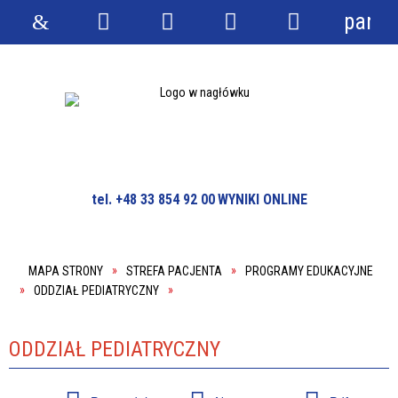
panel
Strona
Wyszukiwarka
Narzędzia
Menu
Menu
główna
główne
szczegółowe
tel. +48 33 854 92 00
WYNIKI ONLINE
MAPA STRONY
STREFA PACJENTA
PROGRAMY EDUKACYJNE
ODDZIAŁ PEDIATRYCZNY
ODDZIAŁ PEDIATRYCZNY