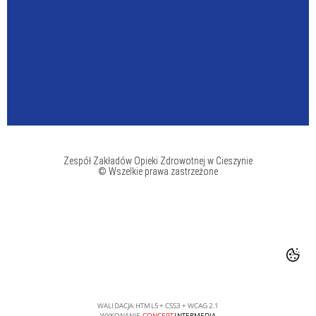
Zespół Zakładów Opieki Zdrowotnej w Cieszynie
© Wszelkie prawa zastrzeżone
WALIDACJA:
HTML5
+
CSS3
+
WCAG 2.1
WYKONANIE
CONCEPT
INTERMEDIA