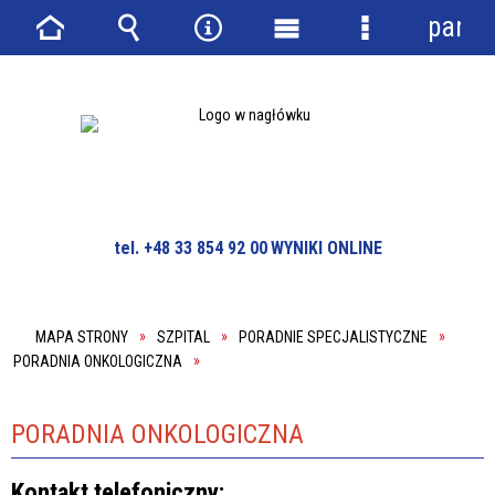
panel
Strona
Wyszukiwarka
Narzędzia
Menu
Menu
główna
główne
szczegółowe
tel. +48 33 854 92 00
WYNIKI ONLINE
MAPA STRONY
SZPITAL
PORADNIE SPECJALISTYCZNE
PORADNIA ONKOLOGICZNA
PORADNIA ONKOLOGICZNA
Kontakt telefoniczny: