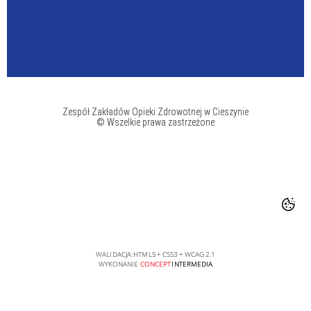
Zespół Zakładów Opieki Zdrowotnej w Cieszynie
© Wszelkie prawa zastrzeżone
WALIDACJA:
HTML5
+
CSS3
+
WCAG 2.1
WYKONANIE
CONCEPT
INTERMEDIA