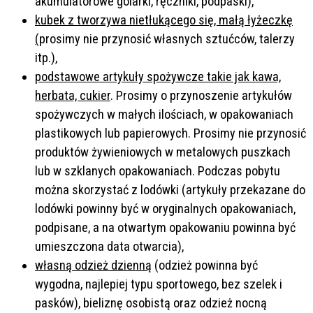
akumulatorowe golarki, ręczniki, podpaski),
kubek z tworzywa nietłukącego się, małą łyżeczkę
(
prosimy nie przynosić własnych sztućców, talerzy
itp.),
podstawowe artykuły spożywcze takie jak kawa,
herbata, cukier
. Prosimy o przynoszenie artykułów
spożywczych w małych ilościach, w opakowaniach
plastikowych lub papierowych. Prosimy nie przynosić
produktów żywieniowych w metalowych puszkach
lub w szklanych opakowaniach. Podczas pobytu
można skorzystać z lodówki (artykuły przekazane do
lodówki powinny być w oryginalnych opakowaniach,
podpisane, a na otwartym opakowaniu powinna być
umieszczona data otwarcia),
własną odzież dzienną
(odzież powinna być
wygodna, najlepiej typu sportowego, bez szelek i
pasków), bieliznę osobistą oraz odzież nocną