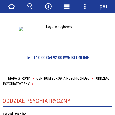
panel
Strona
Wyszukiwarka
Narzędzia
Menu
Menu
główna
główne
szczegółowe
tel. +48 33 854 92 00
WYNIKI ONLINE
MAPA STRONY
CENTRUM ZDROWIA PSYCHICZNEGO
ODDZIAŁ
PSYCHIATRYCZNY
ODDZIAŁ PSYCHIATRYCZNY
Lokalizacja: