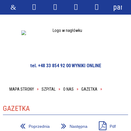
panel
Strona
Wyszukiwarka
Narzędzia
Menu
Menu
główna
główne
szczegółowe
tel. +48 33 854 92 00
WYNIKI ONLINE
MAPA STRONY
SZPITAL
O NAS
GAZETKA
GAZETKA
Poprzednia
Następna
Pdf