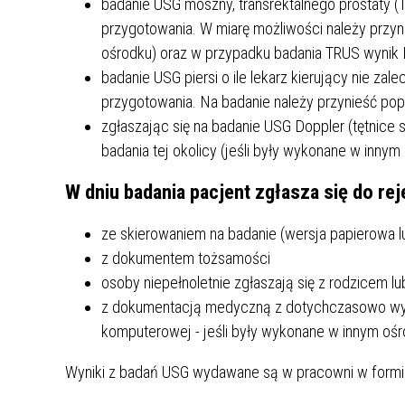
badanie USG moszny, transrektalnego prostaty (
przygotowania. W miarę możliwości należy przyni
ośrodku) oraz w przypadku badania TRUS wynik
badanie USG piersi o ile lekarz kierujący nie za
HISTORIA SZPITALA
przygotowania. Na badanie należy przynieść po
zgłaszając się na badanie USG Doppler (tętnice 
NASZA MISJA
badania tej okolicy (jeśli były wykonane w innym
MEDIA O NAS
W dniu badania pacjent zgłasza się do re
GAZETKA
ze skierowaniem na badanie (wersja papierowa lu
WYRÓŻNIENIA
z dokumentem tożsamości
MUZEUM
osoby niepełnoletnie zgłaszają się z rodzicem 
z dokumentacją medyczną z dotychczasowo wykon
FILM O SZPITALU
komputerowej - jeśli były wykonane w innym ośr
Wyniki z badań USG wydawane są w pracowni w formie