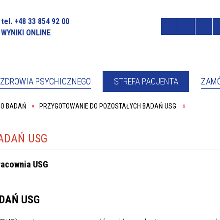
tel. +48 33 854 92 00
WYNIKI ONLINE
ZDROWIA PSYCHICZNEGO
STREFA PACJENTA
ZAMÓ
DO BADAŃ
PRZYGOTOWANIE DO POZOSTAŁYCH BADAŃ USG
OCNIK DYREKTORA DS. PRAW
RZECZNIK PRASOWY
NTA
Ł DZIENNY PSYCHIATRYCZNY
PORADNIA ZDROWIA PSYCHICZ
ONFERENCYJNO-SZKOLENIOWA
CENNIK ZA USŁUGI MEDYCZNE
ADAŃ USG
JA/ADMINISTRACJA
FORMULARZ KONTAKTOWY
PORADNIA ZDROWIA PSYCHICZ
racownia USG
KONAWCY CZP
PRAWA PACJENTA
W WIŚLE
CJA
RADA SPOŁECZNA
DAŃ USG