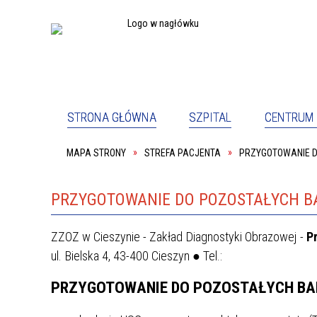
STRONA GŁÓWNA
SZPITAL
CENTRUM 
MAPA STRONY
STREFA PACJENTA
PRZYGOTOWANIE 
PEŁNOM
SZPITAL
PACJE
ODDZIAŁ PSYCHIATRYCZNY
ODDZIA
PRACOWNIA REHABILITACJI
SALA K
PRZYGOTOWANIE DO POZOSTAŁYCH B
KOORDYNATOR DS. DOSTĘPNOŚCI
DYREKC
ZZOZ w Cieszynie - Zakład Diagnostyki Obrazowej -
P
PRACOWNIK SOCJALNY
PODWY
ul. Bielska 4, 43-400 Cieszyn ● Tel.:
O NAS
DYREK
PRZYGOTOWANIE DO POZOSTAŁYCH BA