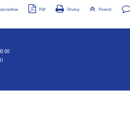
oprzednia
Pdf
Drukuj
Powrót
 PACJENTA
ODWIEDZINY
92 00
81
ŁY
ZAKŁAD DIAGNOSTYKI OBRAZO