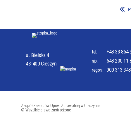
P
ZAKRES UDZIELANYCH ŚWIADCZEŃ
PRAWA
+48 33 854 
tel.
ul. Bielska 4
548 200 11 
nip:
43-400 Cieszyn
PORADNIE SPECJALISTYCZNE
ODDZIA
000 313 348
regon:
Zespół Zakładów Opieki Zdrowotnej w Cieszynie
© Wszelkie prawa zastrzeżone