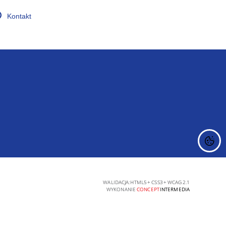
Kontakt
DIETY
ZAKŁAD DIAGNOSTYKI
WEJ
LABORATORYJNEJ
WALIDACJA:
HTML5
+
CSS3
+
WCAG 2.1
WYKONANIE
CONCEPT
INTERMEDIA