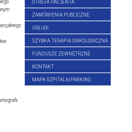
STREFA PACJENTA
lnego
innym
ZAMÓWIENIA PUBLICZNE
specjalnego
USŁUGI
SZYBKA TERAPIA ONKOLOGICZNA
dnie
FUNDUSZE ZEWNĘTRZNE
KONTAKT
MAPA SZPITALA/PARKING
mografii