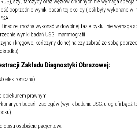
TRUS), szyi, tarczycy oraz węzłów chłonnych nie wymaga specja
eść poprzednie wyniki badań tej okolicy (jeśli były wykonane w 
 PSA
lecił inaczej można wykonać w dowolnej fazie cyklu i nie wymaga 
przednie wyniki badań USG i mammografii
szyjne i kręgowe, kończyny dolne) należy zabrać ze sobą poprze
 ośrodku)
jestracji Zakładu Diagnostyki Obrazowej:
b elektroniczna)
lub opiekunem prawnym
anych badań i zabiegów (wynik badania USG, urografii bądź to
odku)
 opisu osobiście pacjentowi.