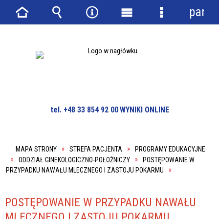
panel
Strona
Wyszukiwarka
Narzędzia
Menu
Menu
główna
główne
szczegółowe
tel. +48 33 854 92 00
WYNIKI ONLINE
MAPA STRONY
STREFA PACJENTA
PROGRAMY EDUKACYJNE
ODDZIAŁ GINEKOLOGICZNO-POŁOŻNICZY
POSTĘPOWANIE W
PRZYPADKU NAWAŁU MLECZNEGO I ZASTOJU POKARMU
POSTĘPOWANIE W PRZYPADKU NAWAŁU
MLECZNEGO I ZASTOJU POKARMU