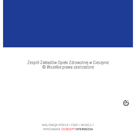
Zespół Zakładów Opieki Zdrowotnej w Cieszynie
© Wszelkie prawa zastrzeżone
WALIDACJA:
HTML5
+
CSS3
+
WCAG 2.1
WYKONANIE
CONCEPT
INTERMEDIA