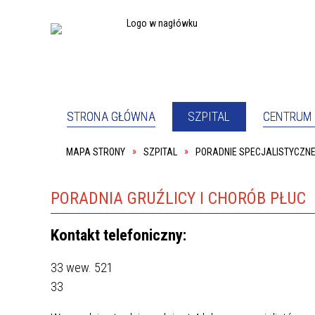
STRONA GŁÓWNA
SZPITAL
CENTRUM 
MAPA STRONY
SZPITAL
PORADNIE SPECJALISTYCZN
PEŁNOM
SZPITAL
PACJE
ODDZIAŁ PSYCHIATRYCZNY
ODDZIA
PRACOWNIA REHABILITACJI
SALA K
PORADNIA GRUŹLICY I CHORÓB PŁUC
KOORDYNATOR DS. DOSTĘPNOŚCI
DYREKC
Kontakt telefoniczny:
PRACOWNIK SOCJALNY
PODWY
O NAS
DYREK
33
wew. 521
33