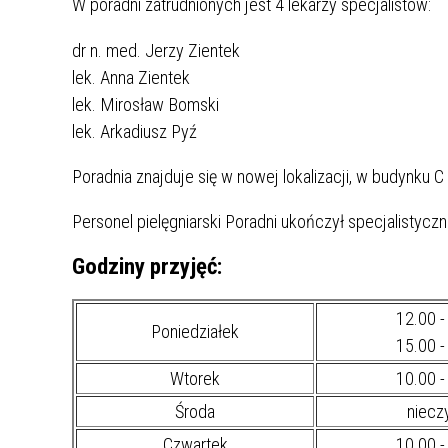
W poradni zatrudnionych jest 4 lekarzy specjalistów:
dr n. med. Jerzy Zientek
lek. Anna Zientek
lek. Mirosław Bomski
HISTORIA SZPITALA
lek. Arkadiusz Pyź
NASZA MISJA
Poradnia znajduje się w nowej lokalizacji, w budynku C
MEDIA O NAS
Personel pielęgniarski Poradni ukończył specjalistycz
GAZETKA
Godziny przyjęć:
WYRÓŻNIENIA
MUZEUM
12.00 -
Poniedziałek
15.00 -
FILM O SZPITALU
Wtorek
10.00 -
Środa
niecz
Czwartek
10.00 -