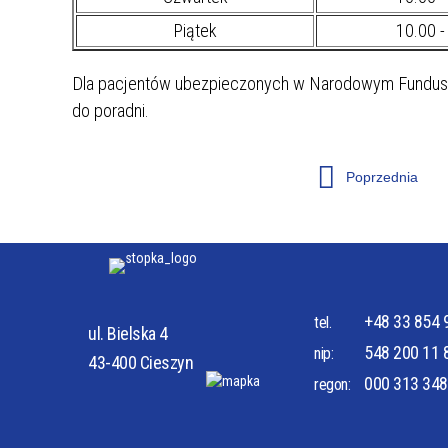
Piątek
10.00 -
ZAKRES UDZIELANYCH ŚWIADCZEŃ
PRAWA
Dla pacjentów ubezpieczonych w Narodowym Funduszu
do poradni.
Poprzednia
PORADNIE SPECJALISTYCZNE
ODDZIA
+48 33 854 
tel.
ul. Bielska 4
548 200 11 
nip:
43-400 Cieszyn
000 313 348
regon: