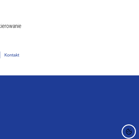
DIETY
kierowanie
Kontakt
ZAKŁAD DIAGNOSTYKI
WEJ
LABORATORYJNEJ