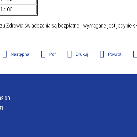
 14.00
 PACJENTA
ODWIEDZINY
 Zdrowia świadczenia są bezpłatne - wymagane jest jedynie s
Następna
Pdf
Drukuj
Powrót
ŁY
ZAKŁAD DIAGNOSTYKI OBRAZO
92 00
81