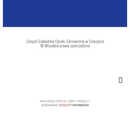
Zespół Zakładów Opieki Zdrowotnej w Cieszynie
© Wszelkie prawa zastrzeżone
WALIDACJA:
HTML5
+
CSS3
+
WCAG 2.1
WYKONANIE
CONCEPT
INTERMEDIA