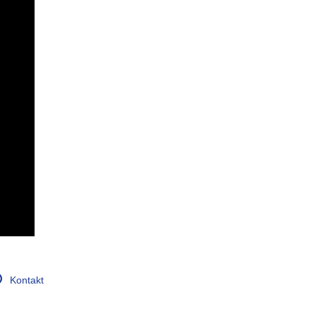
DIETA BEZJAJECZNA
DIETA BEZLAKTOZOWA
Kontakt
DIETA BOGATOBIAŁKOWA