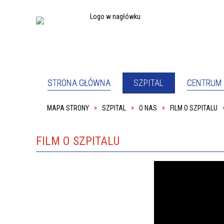
STRONA GŁÓWNA
SZPITAL
CENTRUM 
MAPA STRONY
SZPITAL
O NAS
FILM O SZPITALU
PEŁNOM
SZPITAL
PACJE
ODDZIAŁ PSYCHIATRYCZNY
ODDZIA
PRACOWNIA REHABILITACJI
SALA K
FILM O SZPITALU
KOORDYNATOR DS. DOSTĘPNOŚCI
DYREKC
PRACOWNIK SOCJALNY
PODWY
O NAS
DYREK