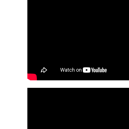
ZAKRES UDZIELANYCH ŚWIADCZEŃ
PRAWA
PORADNIE SPECJALISTYCZNE
ODDZIA