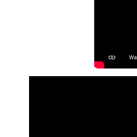
HISTORIA SZPITALA
NASZA MISJA
MEDIA O NAS
GAZETKA
WYRÓŻNIENIA
MUZEUM
FILM O SZPITALU