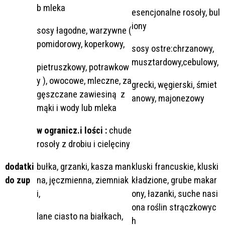
b mleka
esencjonalne rosoły, bul
iony
sosy łagodne, warzywne (
pomidorowy, koperkowy,
sosy ostre:chrzanowy,
musztardowy,cebulowy,
pietruszkowy, potrawkow
y ), owocowe, mleczne, za
grecki, węgierski, śmiet
gęszczane zawiesiną z
anowy, majonezowy
mąki i wody lub mleka
w ogranicz.i lości :
chude
rosoły z drobiu i cielęciny
dodatki
bułka, grzanki, kasza man
kluski francuskie, kluski
do zup
na, jęczmienna, ziemniak
kładzione, grube makar
i,
ony, łazanki, suche nasi
ona roślin strączkowyc
lane ciasto na białkach,
h