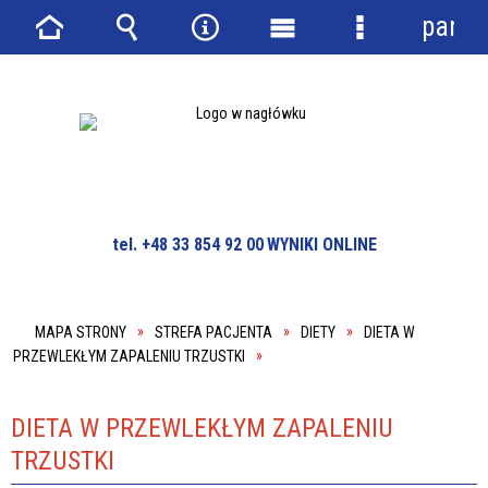
panel
Strona
Wyszukiwarka
Narzędzia
Menu
Menu
główna
główne
szczegółowe
tel. +48 33 854 92 00
WYNIKI ONLINE
MAPA STRONY
STREFA PACJENTA
DIETY
DIETA W
PRZEWLEKŁYM ZAPALENIU TRZUSTKI
DIETA W PRZEWLEKŁYM ZAPALENIU
TRZUSTKI