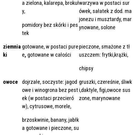
a zielona, kalarepa, brokuł
warzywa w postaci sur
y,
ówek, sałatek z dod. ma
jonezu i musztardy, mar
pomidory bez skórki i pes
ynowane, solone
tek
ziemnia
gotowane, w postaci pure
pieczone, smażone z tł
ki
e
,
gotowane w całości
uszczem: frytki,krążki,
chipsy
owoce
dojrzałe, soczyste: jagod
gruszki, czereśnie, śliwk
owe i winogrona bez pest
i,daktyle, figi,owoce sus
ek (w postaci przecieró
zone, marynowane
w), cytrusowe, morele,
brzoskwinie, banany, jabłk
a gotowane i pieczone, su