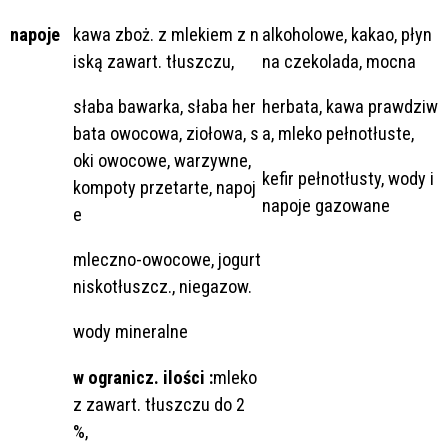
napoje
kawa zboż. z mlekiem z n
alkoholowe, kakao, płyn
iską zawart. tłuszczu,
na czekolada, mocna
słaba bawarka, słaba her
herbata, kawa prawdziw
bata owocowa, ziołowa, s
a, mleko pełnotłuste,
oki owocowe, warzywne,
kefir pełnotłusty, wody i
kompoty przetarte, napoj
napoje gazowane
e
mleczno-owocowe, jogurt
niskotłuszcz., niegazow.
wody mineralne
w ogranicz. ilości :
mleko
z zawart. tłuszczu do 2
%,