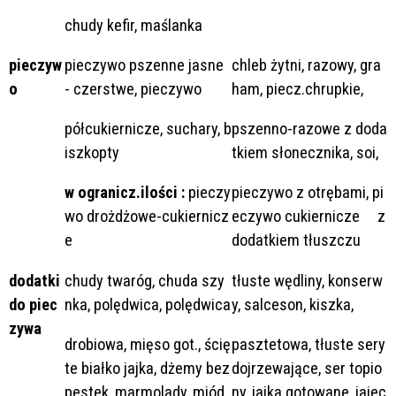
chudy kefir, maślanka
pieczyw
pieczywo pszenne jasne
chleb żytni, razowy, gra
o
- czerstwe, pieczywo
ham, piecz.chrupkie,
półcukiernicze, suchary, b
pszenno-razowe z doda
iszkopty
tkiem słonecznika, soi,
w ogranicz.ilości :
pieczy
pieczywo z otrębami, pi
wo drożdżowe-cukiernicz
eczywo cukiernicze z
e
dodatkiem tłuszczu
dodatki
chudy twaróg, chuda szy
tłuste wędliny, konserw
do piec
nka, polędwica, polędwica
y, salceson, kiszka,
zywa
drobiowa, mięso got., ścię
pasztetowa, tłuste sery
te białko jajka, dżemy bez
dojrzewające, ser topio
pestek, marmolady, miód
ny, jajka gotowane, jajec