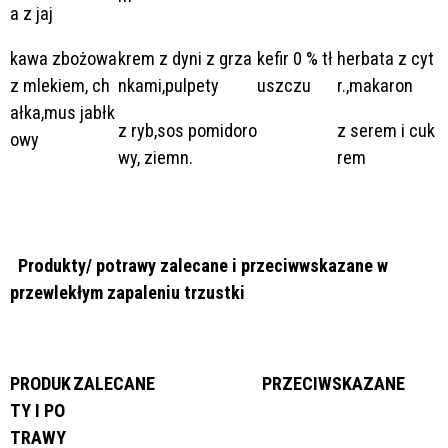
a z jaj
kawa zbożowa
krem z dyni z grza
kefir 0 % tł
herbata z cyt
z mlekiem, ch
nkami,pulpety
uszczu
r.,makaron
ałka,mus jabłk
z ryb,sos pomidoro
z serem i cuk
owy
wy, ziemn.
rem
Produkty/ potrawy zalecane i przeciwwskazane w
przewlekłym zapaleniu trzustki
PRODUK
ZALECANE
PRZECIWSKAZANE
TY I PO
TRAWY