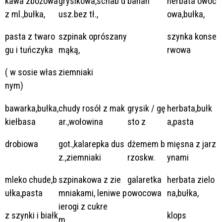
kawa zbożowa
grysikowa,schab d
banan
herbata owoc
z ml.,bułka,
usz.bez tł.,
owa,bułka,
pasta z twaro
szpinak oprószany
szynka konse
gu i tuńczyka
mąką,
rwowa
( w sosie włas
ziemniaki
nym)
bawarka,bułka,
chudy rosół z mak
grysik / gę
herbata,bułk
kiełbasa
ar.,wołowina
sto z
a,pasta
drobiowa
got.,kalarepka dus
dżemem b
mięsna z jarz
z.,ziemniaki
rzoskw.
ynami
mleko chude,b
szpinakowa z zie
galaretka
herbata zielo
ułka,pasta
mniakami, leniwe p
owocowa
na,bułka,
ierogi z cukre
z szynki i białk
klops
m