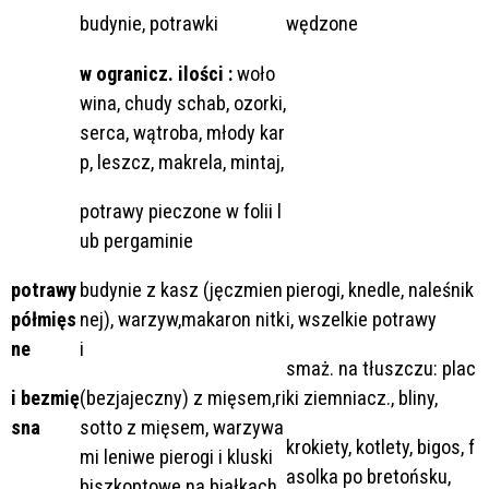
budynie, potrawki
wędzone
w ogranicz. ilości :
woło
wina, chudy schab, ozorki,
serca, wątroba, młody kar
p, leszcz, makrela, mintaj,
potrawy pieczone w folii l
ub pergaminie
potrawy
budynie z kasz (jęczmien
pierogi, knedle, naleśnik
półmięs
nej), warzyw,makaron nitk
i, wszelkie potrawy
ne
i
smaż. na tłuszczu: plac
i bezmię
(bezjajeczny) z mięsem,ri
ki ziemniacz., bliny,
sna
sotto z mięsem, warzywa
krokiety, kotlety, bigos, f
mi leniwe pierogi i kluski
asolka po bretońsku,
biszkoptowe na białkach