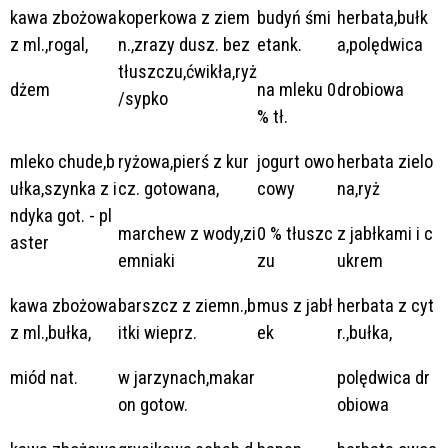
kawa zbożowa
koperkowa z ziem
budyń śmi
herbata,bułk
z ml.,rogal,
n.,zrazy dusz. bez
etank.
a,polędwica
tłuszczu,ćwikła,ryż
dżem
na mleku 0
drobiowa
/sypko
% tł.
mleko chude,b
ryżowa,pierś z kur
jogurt owo
herbata zielo
ułka,szynka z i
cz. gotowana,
cowy
na,ryż
ndyka got. - pl
marchew z wody,zi
0 % tłuszc
z jabłkami i c
aster
emniaki
zu
ukrem
kawa zbożowa
barszcz z ziemn.,b
mus z jabł
herbata z cyt
z ml.,bułka,
itki wieprz.
ek
r.,bułka,
miód nat.
w jarzynach,makar
polędwica dr
on gotow.
obiowa