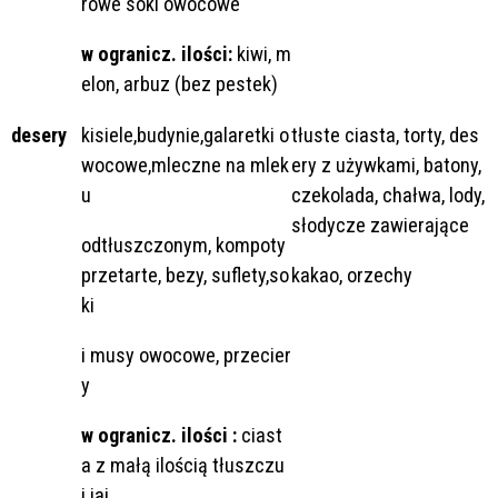
rowe soki owocowe
w ogranicz. ilości:
kiwi, m
elon, arbuz (bez pestek)
desery
kisiele,budynie,galaretki o
tłuste ciasta, torty, des
wocowe,mleczne na mlek
ery z używkami, batony,
u
czekolada, chałwa, lody,
słodycze zawierające
odtłuszczonym, kompoty
przetarte, bezy, suflety,so
kakao, orzechy
ki
i musy owocowe, przecier
y
w ogranicz. ilości :
ciast
a z małą ilością tłuszczu
i jaj