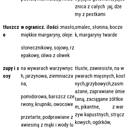
znica z całych jaj, dże
my z pestkami
tłuszcz
w ogranicz. ilości :
masło,
smalec, słonina, bocze
e
miękkie margaryny, oleje:
k, margaryny twarde
słonecznikowy, sojowy, rz
epakowy, oliwa z oliwek
zupy i s
na wywarach warzywnyc
tłuste, zawiesiste, na w
osy
h, jarzynowa, ziemniacza
ywarach mięsnych, kost
na,
nych,grzybowych,zasm
ażane, zaprawiane śmie
pomidorowa, barszcz cze
taną, zaciągane żółtkie
rwony, krupniki, owocowe
m, pikantne, z war
zyw kapustnych, strącz
przetarte, podprawiane z
kowych, ogórków,
awiesiną z mąki i wody lu