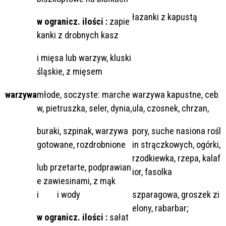
łazanki z kapustą
w ogranicz. ilości :
zapie
kanki z drobnych kasz
i mięsa lub warzyw, kluski
śląskie, z mięsem
warzywa
młode, soczyste: marche
warzywa kapustne, ceb
w, pietruszka, seler, dynia,
ula, czosnek, chrzan,
buraki, szpinak, warzywa
pory, suche nasiona rośl
gotowane, rozdrobnione
in strączkowych, ogórki,
rzodkiewka, rzepa, kalaf
lub przetarte, podprawian
ior, fasolka
e zawiesinami, z mąk
i i wody
szparagowa, groszek zi
elony, rabarbar;
w ogranicz. ilości :
sałat