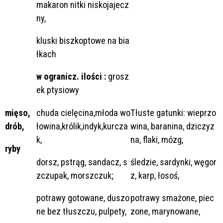
makaron nitki niskojajecz
ny,
kluski biszkoptowe na bia
łkach
w ogranicz. ilości :
grosz
ek ptysiowy
mięso,
chuda cielęcina,młoda wo
Tłuste gatunki: wieprzo
drób,
łowina,królik,indyk,kurcza
wina, baranina, dziczyz
k,
na, flaki, mózg,
ryby
dorsz, pstrąg, sandacz, s
śledzie, sardynki, węgor
zczupak, morszczuk;
z, karp, łosoś,
potrawy gotowane, duszo
potrawy smażone, piec
ne bez tłuszczu, pulpety,
zone, marynowane,