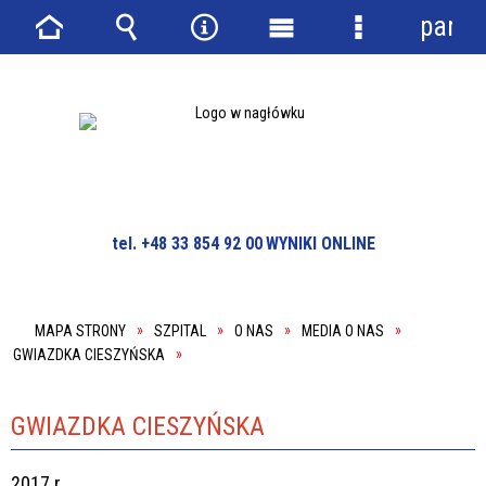
panel
Strona
Wyszukiwarka
Narzędzia
Menu
Menu
główna
główne
szczegółowe
tel. +48 33 854 92 00
WYNIKI ONLINE
MAPA STRONY
SZPITAL
O NAS
MEDIA O NAS
GWIAZDKA CIESZYŃSKA
GWIAZDKA CIESZYŃSKA
2017 r.