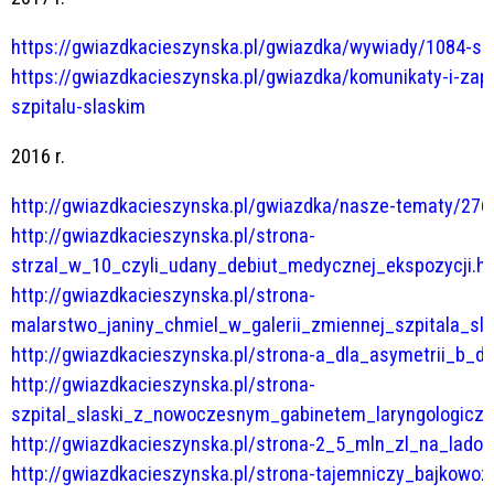
https://gwiazdkacieszynska.pl/gwiazdka/wywiady/1084-szp
https://gwiazdkacieszynska.pl/gwiazdka/komunikaty-i-zap
szpitalu-slaskim
2016 r.
http://gwiazdkacieszynska.pl/gwiazdka/nasze-tematy/276
http://gwiazdkacieszynska.pl/strona-
strzal_w_10_czyli_udany_debiut_medycznej_ekspozycji.h
http://gwiazdkacieszynska.pl/strona-
malarstwo_janiny_chmiel_w_galerii_zmiennej_szpitala_sla
http://gwiazdkacieszynska.pl/strona-a_dla_asymetrii_b_d
http://gwiazdkacieszynska.pl/strona-
szpital_slaski_z_nowoczesnym_gabinetem_laryngologicz
http://gwiazdkacieszynska.pl/strona-2_5_mln_zl_na_ladow
http://gwiazdkacieszynska.pl/strona-tajemniczy_bajkowoz