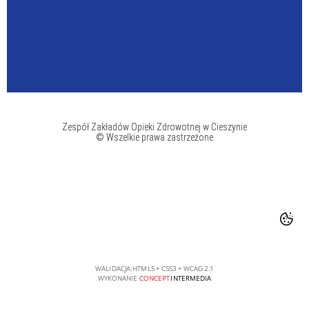
Zespół Zakładów Opieki Zdrowotnej w Cieszynie
© Wszelkie prawa zastrzeżone
WALIDACJA:
HTML5
+
CSS3
+
WCAG 2.1
WYKONANIE
CONCEPT
INTERMEDIA