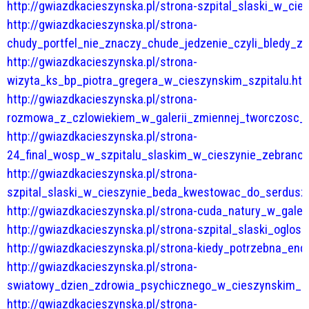
http://gwiazdkacieszynska.pl/strona-szpital_slaski_w_cie
http://gwiazdkacieszynska.pl/strona-
chudy_portfel_nie_znaczy_chude_jedzenie_czyli_bledy_z
http://gwiazdkacieszynska.pl/strona-
wizyta_ks_bp_piotra_gregera_w_cieszynskim_szpitalu.htm
http://gwiazdkacieszynska.pl/strona-
rozmowa_z_czlowiekiem_w_galerii_zmiennej_tworczosc_j
http://gwiazdkacieszynska.pl/strona-
24_final_wosp_w_szpitalu_slaskim_w_cieszynie_zebrano_
http://gwiazdkacieszynska.pl/strona-
szpital_slaski_w_cieszynie_beda_kwestowac_do_serdusz
http://gwiazdkacieszynska.pl/strona-cuda_natury_w_galer
http://gwiazdkacieszynska.pl/strona-szpital_slaski_oglos
http://gwiazdkacieszynska.pl/strona-kiedy_potrzebna_end
http://gwiazdkacieszynska.pl/strona-
swiatowy_dzien_zdrowia_psychicznego_w_cieszynskim_sz
http://gwiazdkacieszynska.pl/strona-