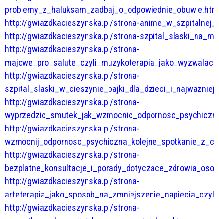
problemy_z_haluksam_zadbaj_o_odpowiednie_obuwie.htm
http://gwiazdkacieszynska.pl/strona-anime_w_szpitalnej_ga
http://gwiazdkacieszynska.pl/strona-szpital_slaski_na_mi
http://gwiazdkacieszynska.pl/strona-
majowe_pro_salute_czyli_muzykoterapia_jako_wyzwalacz_i
http://gwiazdkacieszynska.pl/strona-
szpital_slaski_w_cieszynie_bajki_dla_dzieci_i_najwazniej
http://gwiazdkacieszynska.pl/strona-
wyprzedzic_smutek_jak_wzmocnic_odpornosc_psychiczna_
http://gwiazdkacieszynska.pl/strona-
wzmocnij_odpornosc_psychiczna_kolejne_spotkanie_z_cyk
http://gwiazdkacieszynska.pl/strona-
bezplatne_konsultacje_i_porady_dotyczace_zdrowia_osob
http://gwiazdkacieszynska.pl/strona-
arteterapia_jako_sposob_na_zmniejszenie_napiecia_czyli
http://gwiazdkacieszynska.pl/strona-