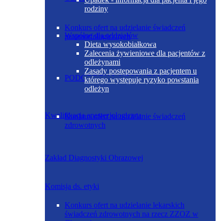
rodziny
Konkurs ofert na udzielanie świadczeń
Wspólne dla oddziałów
patomorfologicznych
Dieta wysokobiałkowa
Zalecenia żywieniowe dla pacjentów z
odleżynami
Zasady postępowania z pacjentem u
PODODDZIAŁ NEONATOLOGICZNY
którego występuje ryzyko powstania
odleżyn
Kwalifikacja anestezjologiczna
Konkurs ofert na udzielanie świadczeń
zdrowotnych
Zakład Diagnostyki Obrazowej
Komisja ds. etyki
Konkurs ofert na udzielanie lekarskich
świadczeń zdrowotnych na rzecz ZZOZ w