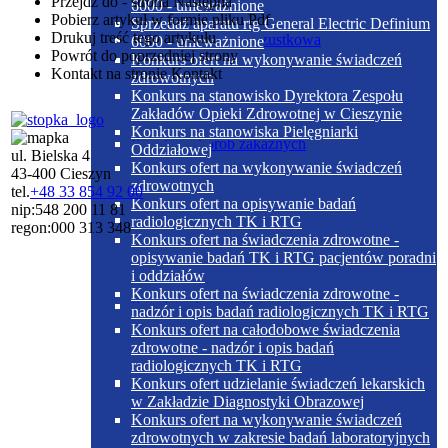
Przejdź do - strona
Następna
6000 - unieważnione
Pobierz artykuł w formie pliku
Pdf
Sprzedaż aparatu rtg General Electric Definium
Drukuj
treść tego artykułu
Dieta cukrzycowo-trzustkowa
6000 - unieważnione
Powrót
do poprzedniej strony
Konkurs ofert na wykonywanie świadczeń
Kontakt
na stronie Kontakt
zdrowotnych
Konkurs na stanowisko Dyrektora Zespołu
Zakładów Opieki Zdrowotnej w Cieszynie
Konkurs na stanowiska Pielęgniarki
Poradnia chorób zakaźnych
Oddziałowej
ul. Bielska 4
Konkurs ofert na wykonywanie świadczeń
43-400 Cieszyn
zdrowotnych
tel.
+48 33 854 92 00
Konkurs ofert na opisywanie badań
nip:
548 200 11 81
Dieta papkowata
radiologicznych TK i RTG
regon:
000 313 348
Konkurs ofert na świadczenia zdrowotne -
opisywanie badań TK i RTG pacjentów poradni
i oddziałów
Konkurs ofert na świadczenia zdrowotne -
Poradnia dermatologiczna
nadzór i opis badań radiologicznych TK i RTG
Konkurs ofert na całodobowe świadczenia
zdrowotne - nadzór i opis badań
radiologicznych TK i RTG
Dieta płynna
Konkurs ofert udzielanie świadczeń lekarskich
w Zakładzie Diagnostyki Obrazowej
Konkurs ofert na wykonywanie świadczeń
zdrowotnych w zakresie badań laboratoryjnych