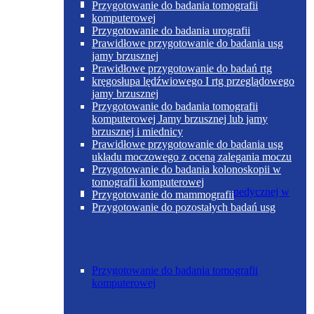
Poradnia otolaryngologiczna
Przygotowanie do badania tomografii
komputerowej
Przygotowanie do badania urografii
Prawidłowe przygotowanie do badania usg
jamy brzusznej
Prawidłowe przygotowanie do badań rtg
Poradnia chirurgii ogólnej w Skoczowie
kręgosłupa lędźwiowego I rtg przeglądowego
jamy brzusznej
Przygotowanie do badania tomografii
komputerowej Jamy brzusznej lub jamy
brzusznej i miednicy
Prawidłowe przygotowanie do badania usg
układu moczowego z oceną zalegania moczu
Przygotowanie do badania kolonoskopii w
tomografii komputerowej
Poradnia chirurgii urazowo-ortopedycznej w
Przygotowanie do mammografii
Skoczowie
Przygotowanie do pozostałych badań usg
Przygotowanie do badania tomografii
komputerowej