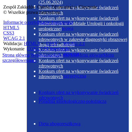
(25.06.2024)
Poradnia diabetologiczna
Zespół Zakładów Opieki Zdrowotnej w Cieszynie
Konkurs ofert na wykonywanie świadczeń
© Wszelkie prawa zastrzeżone
zdrowotnych
Konkurs ofert na wykonywanie świadczeń
Informacje o certyfikacie dostępności
zdrowotnych w Oddziale Urologii i onkologii
HTML5
Dieta podstawowa
urologicznej
CSS3
Konkurs ofert na wykonywanie świadczeń
WCAG 2.1
zdrowotnych w zakresie diagnostyki obrazowej
Walidacja:
HTML5
+
CSS3
+
WCAG 2.1
drogą teleradiologii
Wykonanie
CONCEPT
Intermedia
Konkurs ofert na wykonywanie świadczeń
Poradnia geriatryczna
Strona główna
Wyszukiwarka
Narzędzia
Menu główne
Menu
zdrowotnych
szczegółowe
panel
Konkurs ofert na wykonywanie świadczeń
zdrowotnych
Konkurs ofert na wykonywanie świadczeń
Dieta ubogoenergetyczna
zdrowotnych
Konkurs ofert na wykonywanie świadczeń
zdrowotnych
Poradnia ginekologiczno-położnicza
Dieta ubogoresztkowa