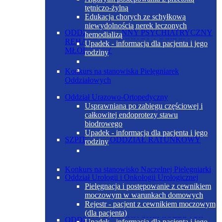
tętniczo-żylną
Edukacja chorych ze schyłkową
niewydolnością nerek leczonych
ODDZIAŁ DZIENNY PSYCHIATRYCZNY
hemodializą
REHABILITACYJNY DLA DZIECI I
Upadek - informacja dla pacjenta i jego
MŁODZIEŻY
rodziny
Konkurs na stanowiska Pielęgniarek
Oddziałowych
Oddział Urazowo-Ortopedyczny
Usprawniana po zabiegu częściowej i
całkowitej endoprotezy stawu
biodrowego
Upadek - informacja dla pacjenta i jego
SZPITALNY ODDZIAŁ RATUNKOWY
rodziny
Konkurs na stanowisko Naczelnej Pielęgniarki
Oddział Urologii i Onkologii Urologicznej
Pielęgnacja i postępowanie z cewnikiem
moczowym w warunkach domowych
Rejestr - pacjent z cewnikiem moczowym
(dla pacjenta)
ODDZIAŁ DZIENNY CHEMIOTERAPII
Upadek - informacja dla pacjenta i jego