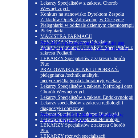
Lekarzy Specjalistów z zakresu Chorób
Wewnętrznych
Konkurs na stanowisko Dyrektora Zespołu
Zakładów Opieki Zdrowotnej w Cieszynie
Pielęgniarki w oddziale dziennym chemioterapii
Pielęgniarki
MAGISTRA FARMACJI
LEKARZA Kierującego Oddziałem
Prawidłowe przygotowanie do badania usg
Pediatrycznym oraz LEKARZY Specjalistów z
układu moczowego z oceną zalegania moczu
zakresu Pediatrii
LEKARZY Specjalistów z zakresu Chorób
Płuc
PRACOWNIKA PUNKTU POBRAŃ:
pielęgniarka /technik analityki
medycznej/diagnosta laboratoryjny/lekarz
Lekarzy Specjalistów z zakresu Nefrologii oraz
Chorób Wewnętrznych
Lekarzy Specjalistów z zakresu Endokrynologii
Lekarzy specjalistów z zakresu radiologii i
diagnostyki obrazowej
Lekarza Specjalistę z zakresu Okulistyki
Przygotowanie do badania kolonoskopii w
Lekarza Specjalistę z zakresu Neurologii
tomografii komputerowej
LEKARZY Specjalistów z zakresu Chorób
Płuc
LEKARZY różnych specjalizacji