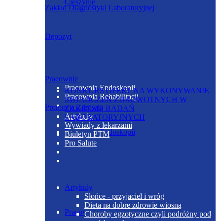
Cieszynie
Zakład Diagnostyki Laboratoryjnej
Depozyt
Pracownie
Pracownia Endoskopii
KONKURS OFERT NA WYKONYWANIE
Pracownia Rehabilitacji
ŚWIADCZEŃ ZDROWOTNYCH W
Promocja Zdrowia
ZAKRESIE BADAŃ
Artykuły
LABORATORYJNYCH
Wywiady z lekarzami
Pracownia Endoskopii
Biuletyn PTM
Pro Salute
Artykuły
Słońce - przyjaciel i wróg
Dieta na dobre zdrowie wiosną
Pracownia Rehabilitacji
Choroby egzotyczne czyli podróżny pod