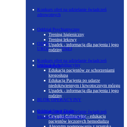
Konkurs ofert na udzielanie świadczeń
zdrowotnych
Oddział Psychiatryczny
Trening higieniczny
Trening lekowy
ODDZIAŁ UROLOGII I ONKOLOGII
Upadek - informacja dla pacjenta i jego
UROLOGICZNEJ
rodziny
Konkurs ofert na udzielanie świadczeń
Oddział Rehabilitacyjny
zdrowotnych
Edukacja pacjentów ze schorzeniami
kręgosłupa
Edukacja Pacjenta po udarze
niedokrwiennym i krwotocznym mózgu
Upadek - informacja dla pacjenta i jego
rodziny
BLOK OPERACYJNY
Oddział Stacji Dializ
Konkurs ofert na udzielanie świadczeń
Cewniki dializacyjne - edukacja
lekarskich i pielęgniarskich
pacjentów leczonych hemodializą
Algorytm postępowania z przetoką