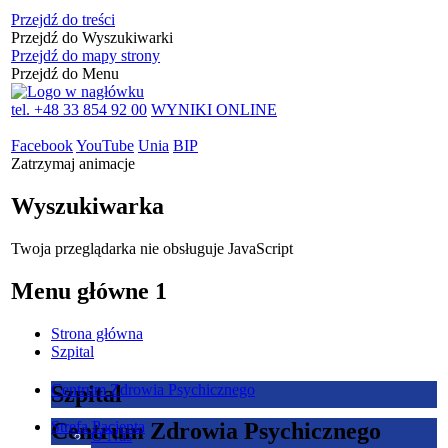
Przejdź do treści
Przejdź do Wyszukiwarki
Przejdź do mapy strony
Przejdź do Menu
tel. +48 33 854 92 00
WYNIKI ONLINE
Facebook
YouTube
Unia
BIP
Zatrzymaj animacje
Wyszukiwarka
Twoja przeglądarka nie obsługuje JavaScript
Menu główne 1
Strona główna
Szpital
Szpital
Centrum Zdrowia Psychicznego
Centrum Zdrowia Psychicznego
Strefa Pacjenta
O Nas