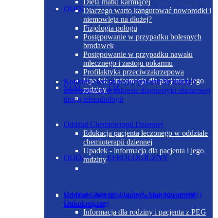
Dieta matki karmiącej
ODDZIAŁ CHORÓB WEWNĘTRZNYCH
Dlaczego warto kangurować noworodki i
niemowlęta na dłużej?
Fizjologia połogu
Postępowanie w przypadku bolesnych
brodawek
Postępowanie w przypadku nawału
mlecznego i zastoju pokarmu
Profilaktyka przeciwzakrzepowa
Upadek - informacja dla pacjenta i jego
Konkurs ofert na wykonywanie świadczeń
STACJA DIALIZ
rodziny
zdrowotnych w zakresie diagnostyki obrazowej
drogą teleradiologii
Oddział Chemioterapii Dziennej
Edukacja pacjenta leczonego w oddziale
chemioterapii dziennej
Upadek - informacja dla pacjenta i jego
ODDZIAŁ NEFROLOGICZNY
rodziny
Oddział Chirurgii Ogólnej, Małoinwazyjnej i
Konkurs ofert na wykonywanie świadczeń
Onkologicznej
zdrowotnych
Informacja dla rodziny i pacjenta z PEG