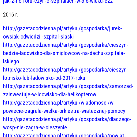
jak-z-horroru-czyli-o-szpitalach-w-xix-wieku-cz2
2016 r.
http://gazetacodzienna.pl/artykul/gospodarka/jurek-
owsiak-odwiedzil-szpital-slaski
http://gazetacodzienna.pl/artykul/gospodarka/cieszyn-
bedzie-ladowisko-dla-smiglowcow-na-dachu-szpitala-
lskiego
http://gazetacodzienna.pl/artykul/gospodarka/cieszyn-
lotnisko-lub-ladowisko-od-2017-roku
http://gazetacodzienna.pl/artykul/gospodarka/samorzad-
zainwestuje-w-ldowisko-dla-helikopterow
http://gazetacodzienna.pl/artykul/wiadomosci/w-
powiecie-zagrala-wielka-orkiestra-wiatecznej-pomocy
http://gazetacodzienna.pl/artykul/gospodarka/dlaczego-
wosp-nie-zagra-w-cieszynie
http://gazetacodzienna.pl/artykul/gospodarka/powiat-