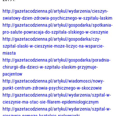
http://gazetacodzienna.pl/artykul/wydarzenia/cieszyn-
swiatowy-dzien-zdrowia-psychicznego-w-szpitalu-laskim
http://gazetacodzienna.pl/artykul/gospodarka/spotkania-
pro-salute-powracaja-do-szpitala-slskiego-w-cieszynie
http://gazetacodzienna.pl/artykul/gospodarka/czy-
szpital-slaski-w-cieszynie-moze-liczyc-na-wsparcie-
miasta
http://gazetacodzienna.pl/artykul/gospodarka/poradnia-
chirurgii-dla-dzieci-w-szpitalu-slaskim-przyjmuje-
pacjentow
http://gazetacodzienna.pl/artykul/wiadomosci/nowy-
punkt-centrum-zdrowia-psychicznego-w-skoczowie
http://gazetacodzienna.pl/artykul/wydarzenia/szpital-w-
cieszynie-ma-stac-sie-filarem-epidemiologicznym
http://gazetacodzienna.pl/artykul/wydarzenia/szpital-w-
cieszynie-pomoze-ksztalcic-pielegniarki