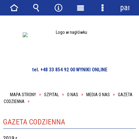
panel
Strona
Wyszukiwarka
Narzędzia
Menu
Menu
główna
główne
szczegółowe
tel. +48 33 854 92 00
WYNIKI ONLINE
MAPA STRONY
SZPITAL
O NAS
MEDIA O NAS
GAZETA
CODZIENNA
GAZETA CODZIENNA
2019 r.