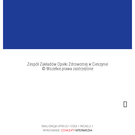
Zespół Zakładów Opieki Zdrowotnej w Cieszynie
© Wszelkie prawa zastrzeżone
WALIDACJA:
HTML5
+
CSS3
+
WCAG 2.1
WYKONANIE
CONCEPT
INTERMEDIA