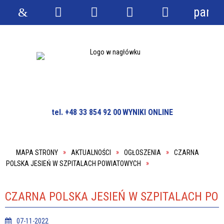
panel
Strona
Wyszukiwarka
Narzędzia
Menu
Menu
główna
główne
szczegółowe
tel. +48 33 854 92 00
WYNIKI ONLINE
MAPA STRONY
AKTUALNOŚCI
OGŁOSZENIA
CZARNA
POLSKA JESIEŃ W SZPITALACH POWIATOWYCH
CZARNA POLSKA JESIEŃ W SZPITALACH PO
07-11-2022