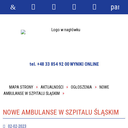
panel
Strona
Wyszukiwarka
Narzędzia
Menu
Menu
główna
główne
szczegółowe
tel. +48 33 854 92 00
WYNIKI ONLINE
MAPA STRONY
AKTUALNOŚCI
OGŁOSZENIA
NOWE
AMBULANSE W SZPITALU ŚLĄSKIM
NOWE AMBULANSE W SZPITALU ŚLĄSKIM
02-02-2023