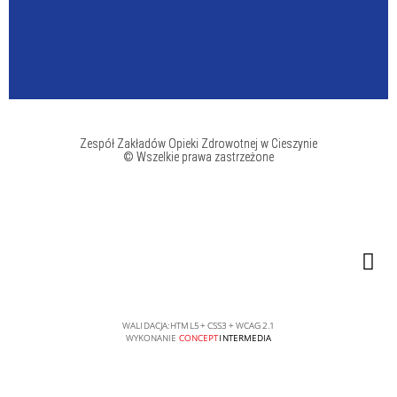
Zespół Zakładów Opieki Zdrowotnej w Cieszynie
© Wszelkie prawa zastrzeżone
WALIDACJA:
HTML5
+
CSS3
+
WCAG 2.1
WYKONANIE
CONCEPT
INTERMEDIA