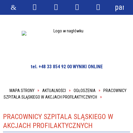
panel
Strona
Wyszukiwarka
Narzędzia
Menu
Menu
główna
główne
szczegółowe
tel. +48 33 854 92 00
WYNIKI ONLINE
MAPA STRONY
AKTUALNOŚCI
OGŁOSZENIA
PRACOWNICY
SZPITALA SLĄSKIEGO W AKCJACH PROFILAKTYCZNYCH
PRACOWNICY SZPITALA SLĄSKIEGO W
AKCJACH PROFILAKTYCZNYCH