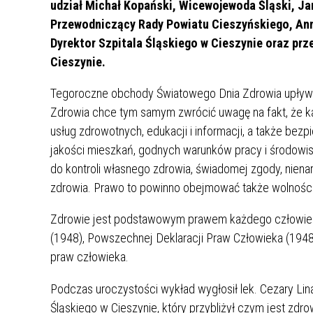
udział Michał Kopański, Wicewojewoda Śląski, Jan
Przewodniczący Rady Powiatu Cieszyńskiego, An
Dyrektor Szpitala Śląskiego w Cieszynie oraz prz
Cieszynie.
HISTORIA SZPITALA
Tegoroczne obchody Światowego Dnia Zdrowia upływa
NASZA MISJA
Zdrowia chce tym samym zwrócić uwagę na fakt, że ka
usług zdrowotnych, edukacji i informacji, a także bez
MEDIA O NAS
jakości mieszkań, godnych warunków pracy i środowi
GAZETKA
do kontroli własnego zdrowia, świadomej zgody, niena
zdrowia. Prawo to powinno obejmować także wolności, t
WYRÓŻNIENIA
MUZEUM
Zdrowie jest podstawowym prawem każdego człowieka
(1948), Powszechnej Deklaracji Praw Człowieka (1948
FILM O SZPITALU
praw człowieka.
Podczas uroczystości wykład wygłosił lek. Cezary Lina
Śląskiego w Cieszynie, który przybliżył czym jest zdr