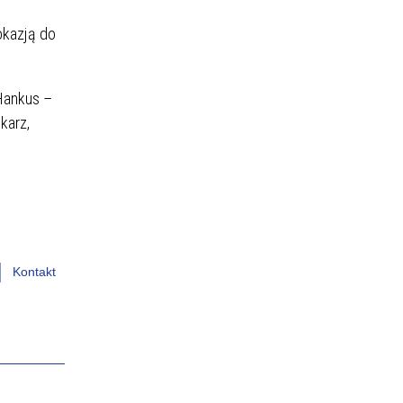
okazją do
DIETY
 Hankus –
karz,
ZAKŁAD DIAGNOSTYKI
WEJ
LABORATORYJNEJ
Kontakt