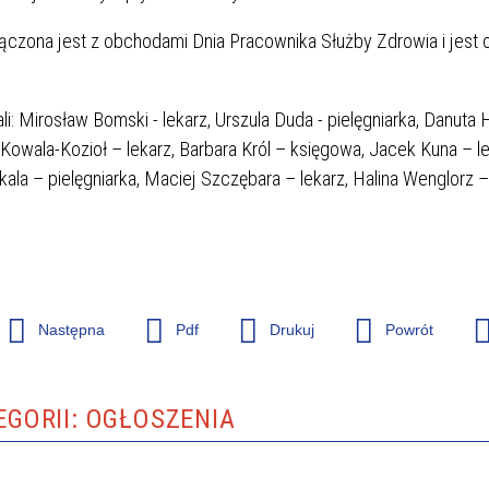
zona jest z obchodami Dnia Pracownika Służby Zdrowia i jest 
 PACJENTA
ODWIEDZINY
: Mirosław Bomski - lekarz, Urszula Duda - pielęgniarka, Danuta
 Kowala-Kozioł – lekarz, Barbara Król – księgowa, Jacek Kuna – le
ala – pielęgniarka, Maciej Szczębara – lekarz, Halina Wenglorz –
ŁY
ZAKŁAD DIAGNOSTYKI OBRAZO
Następna
Pdf
Drukuj
Powrót
EGORII: OGŁOSZENIA