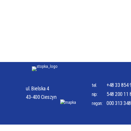
+48 33 854 
tel.
ul. Bielska 4
548 200 11 
nip:
43-400 Cieszyn
000 313 348
regon:
PORADNIA CHIRURGII DLA DZIECI
ODDZIA
INTENS
PORADNIA CHIRURGII OGÓLNEJ
ODDZIA
ZAMÓWIENIA PUBLICZNE
KONKU