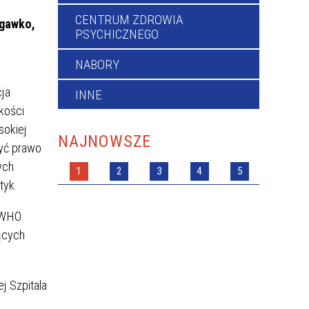
CENTRUM ZDROWIA
ygawko,
PSYCHICZNEGO
NABORY
ja
INNE
kości
sokiej
NAJNOWSZE
być prawo
ych
1
2
3
4
5
tyk.
i WHO
ących
j Szpitala