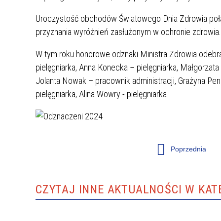
Uroczystość obchodów Światowego Dnia Zdrowia połąc
ZAKRES UDZIELANYCH ŚWIADCZEŃ
PRAWA
przyznania wyróżnień zasłużonym w ochronie zdrowia.
W tym roku honorowe odznaki Ministra Zdrowia odebrali
pielęgniarka, Anna Konecka – pielęgniarka, Małgorzata
Jolanta Nowak – pracownik administracji, Grażyna Penk
pielęgniarka, Alina Wowry - pielęgniarka
PORADNIE SPECJALISTYCZNE
ODDZIA
Poprzednia
CZYTAJ INNE AKTUALNOŚCI W KAT