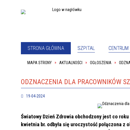
STRONA GŁÓWNA
SZPITAL
CENTRUM 
MAPA STRONY
AKTUALNOŚCI
OGŁOSZENIA
ODZNA
PEŁNOM
SZPITAL
PACJE
ODDZIAŁ PSYCHIATRYCZNY
ODDZIA
PRACOWNIA REHABILITACJI
SALA K
ODZNACZENIA DLA PRACOWNIKÓW SZP
KOORDYNATOR DS. DOSTĘPNOŚCI
DYREKC
19-04-2024
PRACOWNIK SOCJALNY
PODWY
O NAS
DYREK
Światowy Dzień Zdrowia obchodzony jest co roku 
kwietnia br. odbyła się uroczystość połączona z 