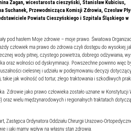
ina Żagan, wicestarosta cieszyński, Stanisław Kubicius,
na Suchanek, Przewodnicząca Komisji Zdrowia, Czesław Pł
edstawiciele Powiatu Cieszyńskiego i Szpitala Śląskiego w
ły pod hasłem Moje zdrowie – moje prawo. Światowa Organizac
żdy człowiek ma prawo do zdrowia czyli dostępu do wysokiej ja
piecznej wody pitnej, czystego powietrza, dobrego odżywiania, wy
ska oraz wolności od dyskryminacji. Powszechne powinno więc 
ruszalności cielesnej i udziału w podejmowaniu decyzji dotycząc
akie jak wolność od tortur, złego traktowania i szkodliwych prak
. Zdrowie jako prawo człowieka zostało uznane w Konstytucj
) oraz wielu międzynarodowych i regionalnych traktatach dotycz
rt, Zastępca Ordynatora Oddziału Chirurgii Urazowo-Ortopedyczne
owie i jaki mamy wpływ na własny stan zdrowia.