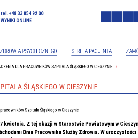
tel. +48 33 854 92 00
WYNIKI ONLINE
ZDROWIA PSYCHICZNEGO
STREFA PACJENTA
ZAMÓ
CZENIA DLA PRACOWNIKÓW SZPITALA ŚLĄSKIEGO W CIESZYNIE
OCNIK DYREKTORA DS. PRAW
RZECZNIK PRASOWY
NTA
Ł DZIENNY PSYCHIATRYCZNY
PORADNIA ZDROWIA PSYCHICZ
ONFERENCYJNO-SZKOLENIOWA
CENNIK ZA USŁUGI MEDYCZNE
ITALA ŚLĄSKIEGO W CIESZYNIE
JA/ADMINISTRACJA
FORMULARZ KONTAKTOWY
PORADNIA ZDROWIA PSYCHICZ
KONAWCY CZP
PRAWA PACJENTA
W WIŚLE
CJA
RADA SPOŁECZNA
7 kwietnia. Z tej okazji w Starostwie Powiatowym w Cieszyn
obchodami Dnia Pracownika Służby Zdrowia. W uroczystości 