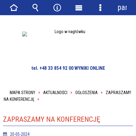
panel
Strona
Wyszukiwarka
Narzędzia
Menu
Menu
główna
główne
szczegółowe
tel. +48 33 854 92 00
WYNIKI ONLINE
MAPA STRONY
AKTUALNOŚCI
OGŁOSZENIA
ZAPRASZAMY
NA KONFERENCJĘ
ZAPRASZAMY NA KONFERENCJĘ
20-05-2024