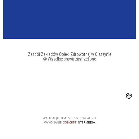
Zespół Zakładów Opieki Zdrowotnej w Cieszynie
© Wszelkie prawa zastrzeżone
WALIDACJA:
HTML5
+
CSS3
+
WCAG 2.1
WYKONANIE
CONCEPT
INTERMEDIA