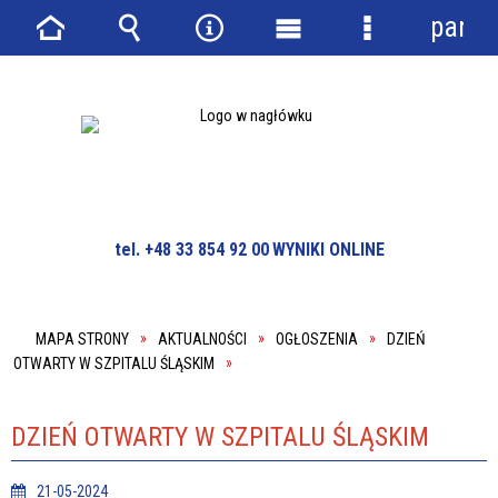
panel
Strona
Wyszukiwarka
Narzędzia
Menu
Menu
główna
główne
szczegółowe
tel. +48 33 854 92 00
WYNIKI ONLINE
MAPA STRONY
AKTUALNOŚCI
OGŁOSZENIA
DZIEŃ
OTWARTY W SZPITALU ŚLĄSKIM
DZIEŃ OTWARTY W SZPITALU ŚLĄSKIM
21-05-2024