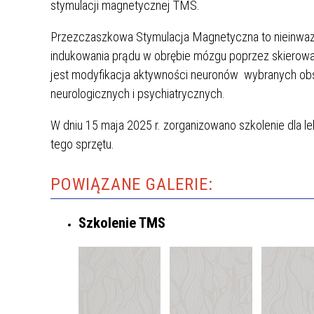
stymulacji magnetycznej TMS.
Przezczaszkowa Stymulacja Magnetyczna to nieinwazy
indukowania prądu w obrębie mózgu poprzez skierowa
HISTORIA SZPITALA
jest modyfikacja aktywności neuronów wybranych obsz
neurologicznych i psychiatrycznych.
NASZA MISJA
W dniu 15 maja 2025 r. zorganizowano szkolenie dla l
MEDIA O NAS
tego sprzętu.
GAZETKA
POWIĄZANE GALERIE:
WYRÓŻNIENIA
MUZEUM
Szkolenie TMS
FILM O SZPITALU