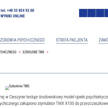
tel. +48 33 854 92 00
WYNIKI ONLINE
ZDROWIA PSYCHICZNEGO
STREFA PACJENTA
ZAMÓ
YCHICZNEGO
SZKOLENIE TMS
OCNIK DYREKTORA DS. PRAW
RZECZNIK PRASOWY
NTA
Ł DZIENNY PSYCHIATRYCZNY
PORADNIA ZDROWIA PSYCHICZ
ONFERENCYJNO-SZKOLENIOWA
CENNIK ZA USŁUGI MEDYCZNE
JA/ADMINISTRACJA
FORMULARZ KONTAKTOWY
PORADNIA ZDROWIA PSYCHICZ
KONAWCY CZP
PRAWA PACJENTA
W WIŚLE
CJA
RADA SPOŁECZNA
ej w Cieszynie testuje środowiskowy model opieki psychiatrycz
sychicznego zakupiono stymulator TMX X100 do przezczaszkowe