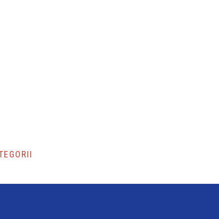
TEGORII
DIETA BEZJAJECZNA
DIETA BEZLAKTOZOWA
DIETA BOGATOBIAŁKOWA