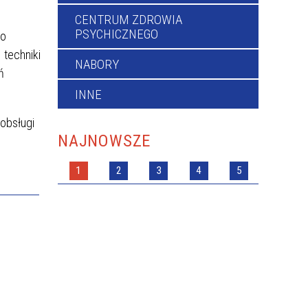
CENTRUM ZDROWIA
PSYCHICZNEGO
do
techniki
NABORY
ń
INNE
obsługi
NAJNOWSZE
1
2
3
4
5