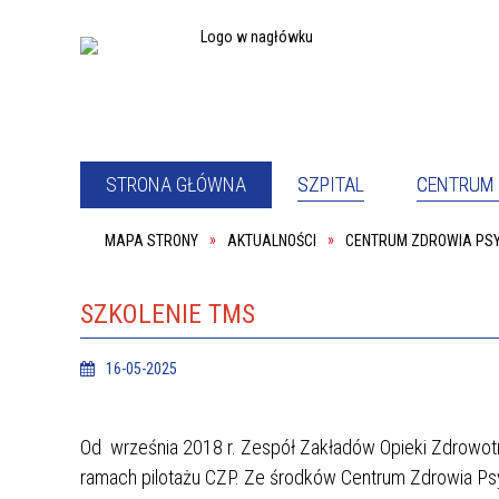
STRONA GŁÓWNA
SZPITAL
CENTRUM 
MAPA STRONY
AKTUALNOŚCI
CENTRUM ZDROWIA PS
PEŁNOM
SZPITAL
PACJE
ODDZIAŁ PSYCHIATRYCZNY
ODDZIA
PRACOWNIA REHABILITACJI
SALA K
SZKOLENIE TMS
KOORDYNATOR DS. DOSTĘPNOŚCI
DYREKC
16-05-2025
PRACOWNIK SOCJALNY
PODWY
O NAS
DYREK
Od września 2018 r. Zespół Zakładów Opieki Zdrowotn
ramach pilotażu CZP. Ze środków Centrum Zdrowia P