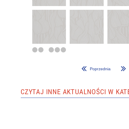
ZAKRES UDZIELANYCH ŚWIADCZEŃ
PRAWA
PORADNIE SPECJALISTYCZNE
ODDZIA
Poprzednia
CZYTAJ INNE AKTUALNOŚCI W KAT