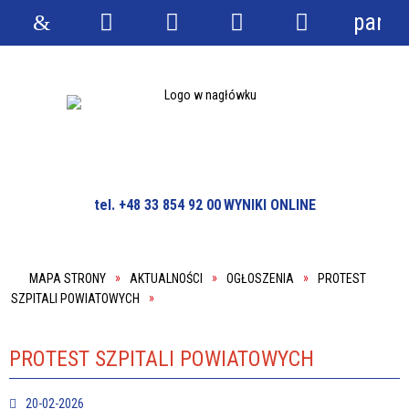
panel
Strona
Wyszukiwarka
Narzędzia
Menu
Menu
główna
główne
szczegółowe
tel. +48 33 854 92 00
WYNIKI ONLINE
MAPA STRONY
AKTUALNOŚCI
OGŁOSZENIA
PROTEST
SZPITALI POWIATOWYCH
PROTEST SZPITALI POWIATOWYCH
20-02-2026