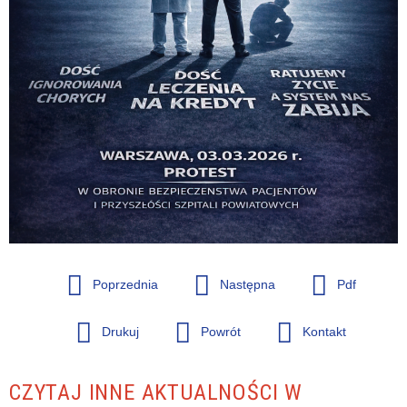
Poprzednia
Następna
Pdf
Drukuj
Powrót
Kontakt
CZYTAJ INNE AKTUALNOŚCI W