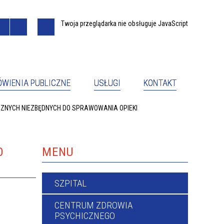
Twoja przeglądarka nie obsługuje JavaScript
WIENIA PUBLICZNE
USŁUGI
KONTAKT
ZNYCH NIEZBĘDNYCH DO SPRAWOWANIA OPIEKI
INSPEKTOR OCHRONY DANYCH
OSOBOWYCH
NEGO
ZESPÓŁ LECZENIA ŚRODOWISKOWEGO
RODZIMY W CIESZYNIE - SZKOŁA
RODZENIA SZPITALA ŚLĄSKIEGO
MENU
O
NEGO
FORMULARZ REJESTRACYJNY -
SZPITAL
KOMISJA DS. ETYKI
RODZIMY W CIESZYNIE
CENTRUM ZDROWIA
PSYCHICZNEGO