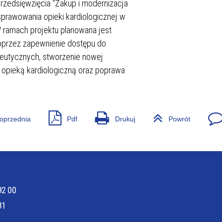
rzedsięwzięcia "Zakup i modernizacja
rawowania opieki kardiologicznej w
 PACJENTA
ODWIEDZINY
W ramach projektu planowana jest
poprzez zapewnienie dostępu do
peutycznych, stworzenie nowej
a opieką kardiologiczną oraz poprawa
ŁY
ZAKŁAD DIAGNOSTYKI OBRAZO
oprzednia
Pdf
Drukuj
Powrót
92 00
81