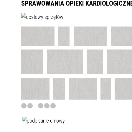
SPRAWOWANIA OPIEKI KARDIOLOGICZNE
HISTORIA SZPITALA
NASZA MISJA
MEDIA O NAS
GAZETKA
WYRÓŻNIENIA
MUZEUM
FILM O SZPITALU