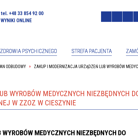
tel. +48 33 854 92 00
WYNIKI ONLINE
ZDROWIA PSYCHICZNEGO
STREFA PACJENTA
ZAMÓ
LAN ODBUDOWY
ZAKUP I MODERNIZACJA URZĄDZEŃ LUB WYROBÓW MEDYC
OCNIK DYREKTORA DS. PRAW
RZECZNIK PRASOWY
NTA
Ł DZIENNY PSYCHIATRYCZNY
PORADNIA ZDROWIA PSYCHICZ
ONFERENCYJNO-SZKOLENIOWA
CENNIK ZA USŁUGI MEDYCZNE
LUB WYROBÓW MEDYCZNYCH NIEZBĘDNYCH D
JA/ADMINISTRACJA
FORMULARZ KONTAKTOWY
PORADNIA ZDROWIA PSYCHICZ
NEJ W ZZOZ W CIESZYNIE
KONAWCY CZP
PRAWA PACJENTA
W WIŚLE
CJA
RADA SPOŁECZNA
B WYROBÓW MEDYCZNYCH NIEZBĘDNYCH DO