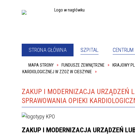
STRONA GŁÓWNA
SZPITAL
CENTRUM 
MAPA STRONY
FUNDUSZE ZEWNĘTRZNE
KRAJOWY P
PEŁNOM
SZPITAL
KARDIOLOGICZNEJ W ZZOZ W CIESZYNIE
PACJE
ODDZIAŁ PSYCHIATRYCZNY
ODDZIA
PRACOWNIA REHABILITACJI
SALA K
ZAKUP I MODERNIZACJA URZĄDZEŃ 
KOORDYNATOR DS. DOSTĘPNOŚCI
DYREKC
SPRAWOWANIA OPIEKI KARDIOLOGICZ
PRACOWNIK SOCJALNY
PODWY
O NAS
DYREK
ZAKUP I MODERNIZACJA URZĄDZEŃ LU