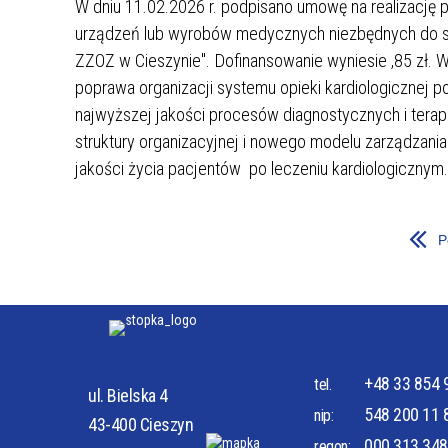
W dniu 11.02.2026 r. podpisano umowę na realizację p
urządzeń lub wyrobów medycznych niezbędnych do sp
ZAKRES UDZIELANYCH ŚWIADCZEŃ
PRAWA
ZZOZ w Cieszynie". Dofinansowanie wyniesie
,85 zł. 
poprawa organizacji systemu opieki kardiologicznej 
najwyższej jakości procesów diagnostycznych i tera
struktury organizacyjnej i nowego modelu zarządzani
jakości życia pacjentów po leczeniu kardiologicznym.
PORADNIE SPECJALISTYCZNE
ODDZIA
P
+48 33 854 
tel.
ul. Bielska 4
548 200 11 
nip:
43-400 Cieszyn
000 313 348
regon: