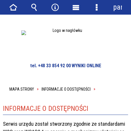
panel
Strona
Wyszukiwarka
Narzędzia
Menu
Menu
główna
główne
szczegółowe
tel. +48 33 854 92 00
WYNIKI ONLINE
MAPA STRONY
INFORMACJE O DOSTĘPNOŚCI
INFORMACJE O DOSTĘPNOŚCI
Serwis urzędu został stworzony zgodnie ze standardami