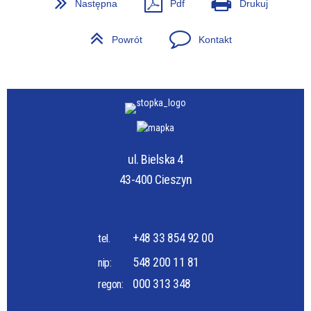
Następna
Pdf
Drukuj
Powrót
Kontakt
ul. Bielska 4
43-400 Cieszyn
+48 33 854 92 00
tel.
548 200 11 81
nip:
000 313 348
regon: