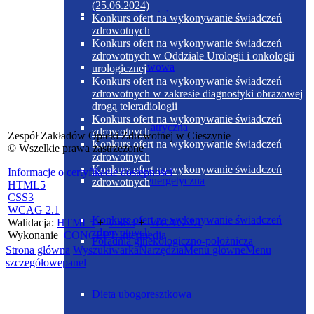
(25.06.2024)
Poradnia diabetologiczna
Konkurs ofert na wykonywanie świadczeń
zdrowotnych
Konkurs ofert na wykonywanie świadczeń
zdrowotnych w Oddziale Urologii i onkologii
Dieta podstawowa
urologicznej
Konkurs ofert na wykonywanie świadczeń
zdrowotnych w zakresie diagnostyki obrazowej
drogą teleradiologii
Konkurs ofert na wykonywanie świadczeń
Poradnia geriatryczna
zdrowotnych
Zespół Zakładów Opieki Zdrowotnej w Cieszynie
Konkurs ofert na wykonywanie świadczeń
© Wszelkie prawa zastrzeżone
zdrowotnych
Konkurs ofert na wykonywanie świadczeń
Informacje o certyfikacie dostępności
Dieta ubogoenergetyczna
zdrowotnych
HTML5
CSS3
WCAG 2.1
Konkurs ofert na wykonywanie świadczeń
Walidacja:
HTML5
+
CSS3
+
WCAG 2.1
zdrowotnych
Wykonanie
CONCEPT
Intermedia
Poradnia ginekologiczno-położnicza
Strona główna
Wyszukiwarka
Narzędzia
Menu główne
Menu
szczegółowe
panel
Dieta ubogoresztkowa