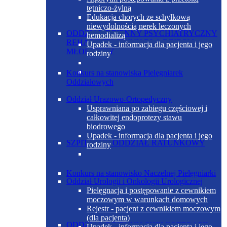
tętniczo-żylną
Edukacja chorych ze schyłkową
niewydolnością nerek leczonych
ODDZIAŁ DZIENNY PSYCHIATRYCZNY
hemodializą
REHABILITACYJNY DLA DZIECI I
Upadek - informacja dla pacjenta i jego
MŁODZIEŻY
rodziny
Konkurs na stanowiska Pielęgniarek
Oddziałowych
Oddział Urazowo-Ortopedyczny
Usprawniana po zabiegu częściowej i
całkowitej endoprotezy stawu
biodrowego
Upadek - informacja dla pacjenta i jego
SZPITALNY ODDZIAŁ RATUNKOWY
rodziny
Konkurs na stanowisko Naczelnej Pielęgniarki
Oddział Urologii i Onkologii Urologicznej
Pielęgnacja i postępowanie z cewnikiem
moczowym w warunkach domowych
Rejestr - pacjent z cewnikiem moczowym
(dla pacjenta)
ODDZIAŁ DZIENNY CHEMIOTERAPII
Upadek - informacja dla pacjenta i jego