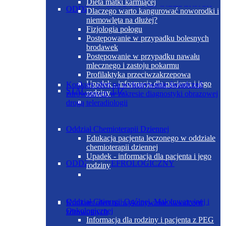
Dieta matki karmiącej
ODDZIAŁ CHORÓB WEWNĘTRZNYCH
Dlaczego warto kangurować noworodki i
niemowlęta na dłużej?
Fizjologia połogu
Postępowanie w przypadku bolesnych
brodawek
Postępowanie w przypadku nawału
mlecznego i zastoju pokarmu
Profilaktyka przeciwzakrzepowa
Upadek - informacja dla pacjenta i jego
Konkurs ofert na wykonywanie świadczeń
STACJA DIALIZ
rodziny
zdrowotnych w zakresie diagnostyki obrazowej
drogą teleradiologii
Oddział Chemioterapii Dziennej
Edukacja pacjenta leczonego w oddziale
chemioterapii dziennej
Upadek - informacja dla pacjenta i jego
ODDZIAŁ NEFROLOGICZNY
rodziny
Oddział Chirurgii Ogólnej, Małoinwazyjnej i
Konkurs ofert na wykonywanie świadczeń
Onkologicznej
zdrowotnych
Informacja dla rodziny i pacjenta z PEG