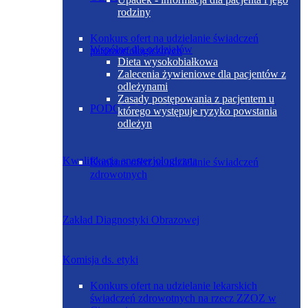
rodziny
Konkurs ofert na udzielanie świadczeń
Wspólne dla oddziałów
patomorfologicznych
Dieta wysokobiałkowa
Zalecenia żywieniowe dla pacjentów z
odleżynami
Zasady postępowania z pacjentem u
PODODDZIAŁ NEONATOLOGICZNY
którego występuje ryzyko powstania
odleżyn
Kwalifikacja anestezjologiczna
Konkurs ofert na udzielanie świadczeń
zdrowotnych
Zakład Diagnostyki Obrazowej
Komisja ds. etyki
Konkurs ofert na udzielanie lekarskich
świadczeń zdrowotnych na rzecz ZZOZ w