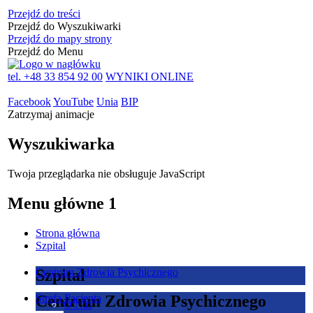
Przejdź do treści
Przejdź do Wyszukiwarki
Przejdź do mapy strony
Przejdź do Menu
tel. +48 33 854 92 00
WYNIKI ONLINE
Facebook
YouTube
Unia
BIP
Zatrzymaj animacje
Wyszukiwarka
Twoja przeglądarka nie obsługuje JavaScript
Menu główne 1
Strona główna
Szpital
Szpital
Centrum Zdrowia Psychicznego
Centrum Zdrowia Psychicznego
Strefa Pacjenta
O Nas