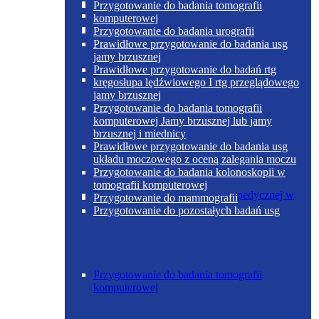
Poradnia otolaryngologiczna
Przygotowanie do badania tomografii
komputerowej
Przygotowanie do badania urografii
Prawidłowe przygotowanie do badania usg
jamy brzusznej
Prawidłowe przygotowanie do badań rtg
Poradnia chirurgii ogólnej w Skoczowie
kręgosłupa lędźwiowego I rtg przeglądowego
jamy brzusznej
Przygotowanie do badania tomografii
komputerowej Jamy brzusznej lub jamy
brzusznej i miednicy
Prawidłowe przygotowanie do badania usg
układu moczowego z oceną zalegania moczu
Przygotowanie do badania kolonoskopii w
tomografii komputerowej
Poradnia chirurgii urazowo-ortopedycznej w
Przygotowanie do mammografii
Skoczowie
Przygotowanie do pozostałych badań usg
Przygotowanie do badania tomografii
komputerowej