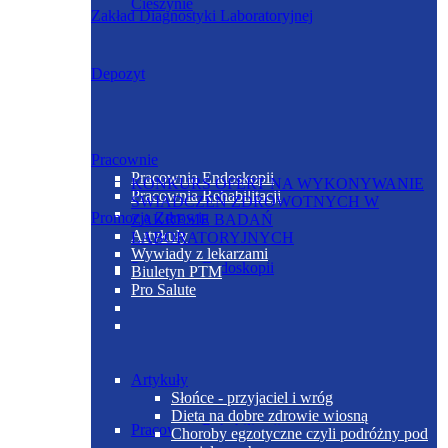
Cieszynie
Zakład Diagnostyki Laboratoryjnej
Depozyt
Pracownie
Pracownia Endoskopii
KONKURS OFERT NA WYKONYWANIE
Pracownia Rehabilitacji
ŚWIADCZEŃ ZDROWOTNYCH W
Promocja Zdrowia
ZAKRESIE BADAŃ
Artykuły
LABORATORYJNYCH
Wywiady z lekarzami
Pracownia Endoskopii
Biuletyn PTM
Pro Salute
Artykuły
Słońce - przyjaciel i wróg
Dieta na dobre zdrowie wiosną
Pracownia Rehabilitacji
Choroby egzotyczne czyli podróżny pod