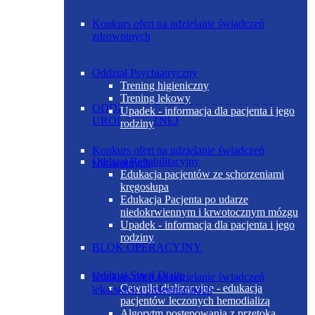
Konkurs ofert na udzielanie świadczeń
zdrowotnych
Oddział Psychiatryczny
Trening higieniczny
Trening lekowy
ODDZIAŁ UROLOGII I ONKOLOGII
Upadek - informacja dla pacjenta i jego
UROLOGICZNEJ
rodziny
Konkurs ofert na udzielanie świadczeń
Oddział Rehabilitacyjny
zdrowotnych
Edukacja pacjentów ze schorzeniami
kręgosłupa
Edukacja Pacjenta po udarze
niedokrwiennym i krwotocznym mózgu
Upadek - informacja dla pacjenta i jego
rodziny
BLOK OPERACYJNY
Oddział Stacji Dializ
Konkurs ofert na udzielanie świadczeń
Cewniki dializacyjne - edukacja
lekarskich i pielęgniarskich
pacjentów leczonych hemodializą
Algorytm postępowania z przetoką