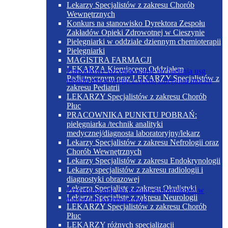
Lekarzy Specjalistów z zakresu Chorób
Wewnętrznych
Konkurs na stanowisko Dyrektora Zespołu
Zakładów Opieki Zdrowotnej w Cieszynie
Pielęgniarki w oddziale dziennym chemioterapii
Pielęgniarki
MAGISTRA FARMACJI
LEKARZA Kierującego Oddziałem
Prawidłowe przygotowanie do badania usg
Pediatrycznym oraz LEKARZY Specjalistów z
układu moczowego z oceną zalegania moczu
zakresu Pediatrii
LEKARZY Specjalistów z zakresu Chorób
Płuc
PRACOWNIKA PUNKTU POBRAŃ:
pielęgniarka /technik analityki
medycznej/diagnosta laboratoryjny/lekarz
Lekarzy Specjalistów z zakresu Nefrologii oraz
Chorób Wewnętrznych
Lekarzy Specjalistów z zakresu Endokrynologii
Lekarzy specjalistów z zakresu radiologii i
diagnostyki obrazowej
Lekarza Specjalistę z zakresu Okulistyki
Przygotowanie do badania kolonoskopii w
Lekarza Specjalistę z zakresu Neurologii
tomografii komputerowej
LEKARZY Specjalistów z zakresu Chorób
Płuc
LEKARZY różnych specjalizacji