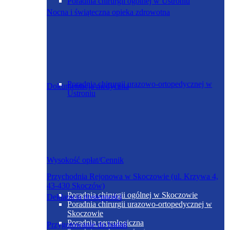
Poradnia chirurgii ogólnej w Ustroniu
Nocna i świąteczna opieka zdrowotna
Poradnia chirurgii urazowo-ortopedycznej w
Dokumentacja medyczna
Ustroniu
Wysokość opłat/Cennik
Przychodnia Rejonowa w Skoczowie (ul. Krzywa 4,
43-430 Skoczów)
Poradnia chirurgii ogólnej w Skoczowie
Deklaracja dostępności
Poradnia chirurgii urazowo-ortopedycznej w
Skoczowie
Poradnia neurologiczna
Przygotowanie do badań