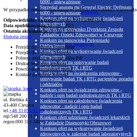
6000 - unieważnione
Sprzedaż aparatu rtg General Electric Definium
W przypadku zmiany obowiązującej polityki prywatności wprowadz
Dieta cukrzycowo-trzustkowa
6000 - unieważnione
Konkurs ofert na wykonywanie świadczeń
Odpowiedzialny za treść:
Concept INTERMEDIA
zdrowotnych
Data opublikowania:
18 / 08 / 2021
Konkurs na stanowisko Dyrektora Zespołu
Ostatnia aktualizacja:
18 / 08 / 2021
Zakładów Opieki Zdrowotnej w Cieszynie
Historia zmian
Konkurs na stanowiska Pielęgniarki
Poradnia chorób zakaźnych
Oddziałowej
Przejdź do - strona
Poprzednia
Konkurs ofert na wykonywanie świadczeń
Przejdź do - strona
Następna
zdrowotnych
Pobierz artykuł w formie pliku
Pdf
Konkurs ofert na opisywanie badań
Drukuj
treść tego artykułu
Dieta papkowata
radiologicznych TK i RTG
Powrót
do poprzedniej strony
Konkurs ofert na świadczenia zdrowotne -
Kontakt
na stronie Kontakt
opisywanie badań TK i RTG pacjentów poradni
i oddziałów
Konkurs ofert na świadczenia zdrowotne -
Poradnia dermatologiczna
nadzór i opis badań radiologicznych TK i RTG
ul. Bielska 4
Konkurs ofert na całodobowe świadczenia
43-400 Cieszyn
zdrowotne - nadzór i opis badań
tel.
+48 33 854 92 00
radiologicznych TK i RTG
nip:
548 200 11 81
Dieta płynna
Konkurs ofert udzielanie świadczeń lekarskich
regon:
000 313 348
w Zakładzie Diagnostyki Obrazowej
Konkurs ofert na wykonywanie świadczeń
zdrowotnych w zakresie badań laboratoryjnych